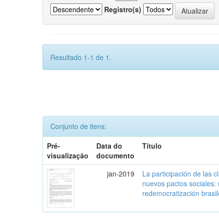
Registro(s)
Resultado 1-1 de 1.
Conjunto de itens:
Pré-
Data do
Título
visualização
documento
jan-2019
La participación de las 
nuevos pactos sociales:
redemocratización brasi