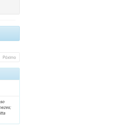
Póximo
nso
nezes;
tta