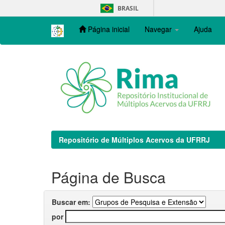
Skip
BRASIL
navigation
Página inicial
Navegar
Ajuda
Repositório de Múltiplos Acervos da UFRRJ
Página de Busca
Buscar em:
por