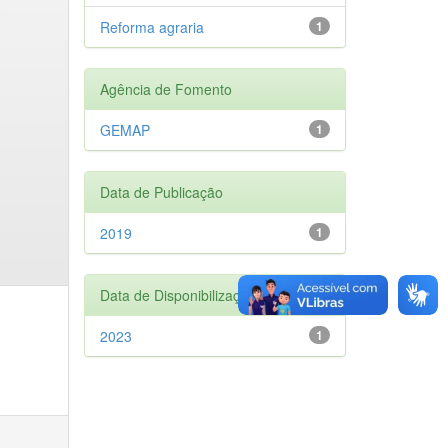
Reforma agraria
1
Agência de Fomento
GEMAP
1
Data de Publicação
2019
1
Data de Disponibilização
2023
1