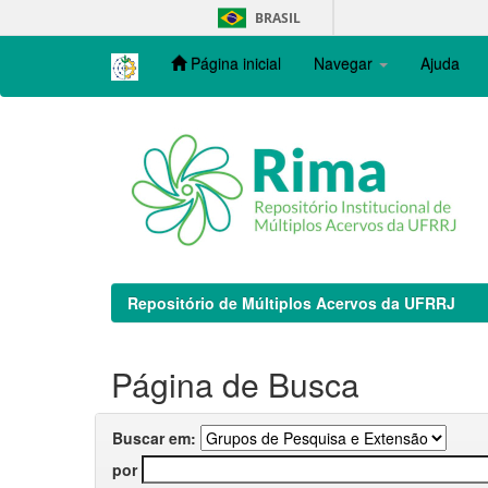
Skip
BRASIL
navigation
Página inicial
Navegar
Ajuda
Repositório de Múltiplos Acervos da UFRRJ
Página de Busca
Buscar em:
por