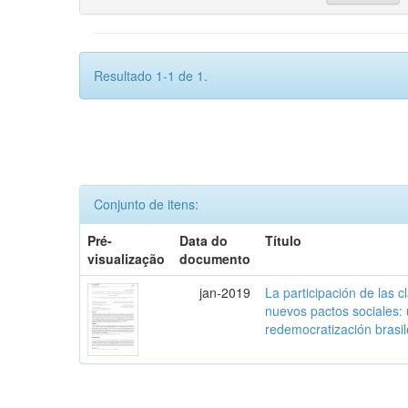
Resultado 1-1 de 1.
Conjunto de itens:
Pré-
Data do
Título
visualização
documento
jan-2019
La participación de las 
nuevos pactos sociales:
redemocratización brasi