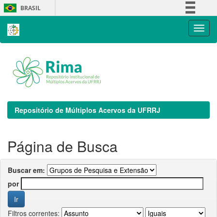
Skip
BRASIL
navigation
Simplifique!
Comunica BR
Participe
Acesso à informação
Legislação
Canais
Repositório de Múltiplos Acervos da UFRRJ
Página de Busca
Buscar em:
por
Filtros correntes: