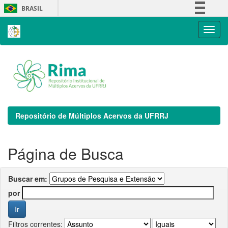
Skip
BRASIL
navigation
Simplifique!
Comunica BR
Participe
Acesso à informação
Legislação
Canais
Repositório de Múltiplos Acervos da UFRRJ
Página de Busca
Buscar em:
por
Filtros correntes: