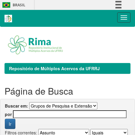
Skip
BRASIL
navigation
Simplifique!
Comunica BR
Participe
Acesso à informação
Legislação
Canais
Repositório de Múltiplos Acervos da UFRRJ
Página de Busca
Buscar em:
por
Filtros correntes: