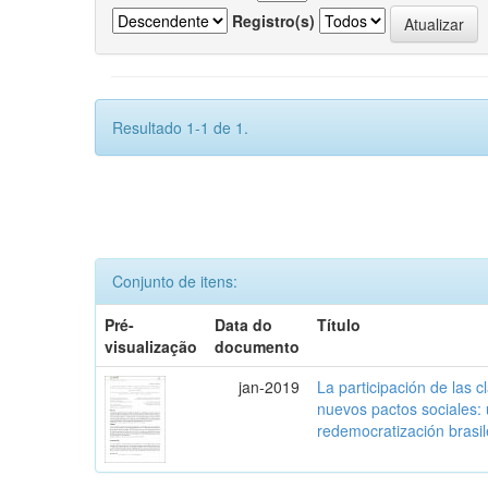
Registro(s)
Resultado 1-1 de 1.
Conjunto de itens:
Pré-
Data do
Título
visualização
documento
jan-2019
La participación de las 
nuevos pactos sociales:
redemocratización brasi