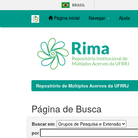
Skip
BRASIL
navigation
Página inicial
Navegar
Ajuda
Repositório de Múltiplos Acervos da UFRRJ
Página de Busca
Buscar em:
por