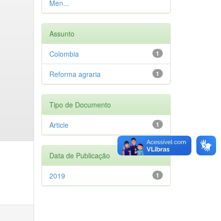
Men...
Assunto
Colombia
1
Reforma agraria
1
Tipo de Documento
Article
1
Data de Publicação
2019
1