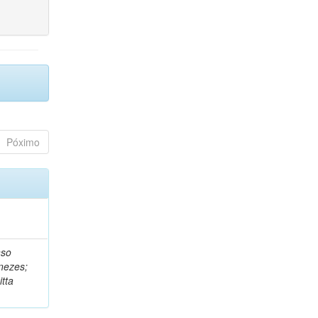
Póximo
nso
nezes;
tta