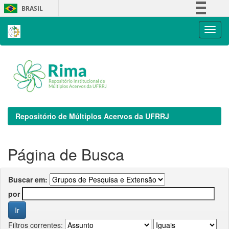
Skip
BRASIL
navigation
Simplifique!
Comunica BR
Participe
Acesso à informação
Legislação
Canais
Repositório de Múltiplos Acervos da UFRRJ
Página de Busca
Buscar em:
por
Filtros correntes: