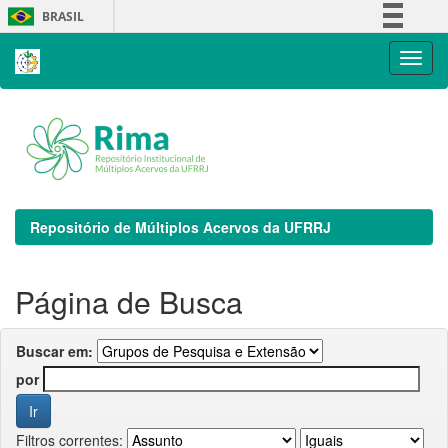
Skip
BRASIL
navigation
Simplifique!
Comunica BR
Participe
Acesso à informação
Legislação
Canais
Repositório de Múltiplos Acervos da UFRRJ
Página de Busca
Buscar em:
por
Filtros correntes: