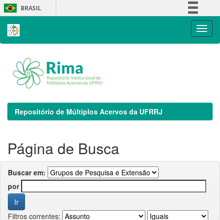
Skip
BRASIL
navigation
Simplifique!
Comunica BR
Participe
Acesso à informação
Legislação
Canais
Repositório de Múltiplos Acervos da UFRRJ
Página de Busca
Buscar em:
por
Filtros correntes: