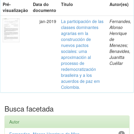
Pré-
Data do
Título
Autor(es)
visualização
documento
jan-2019
La participación de las
Fernandes,
classes dominantes
Afonso
agrarias em la
Henrique
construcción de
de
nuevos pactos
Menezes;
sociales: uma
Benavides,
aproximación al
Juanitta
processo de
Cuéllar
redemocratización
brasileira y a los
acuerdos de paz em
Colombia.
Busca facetada
Autor
Fernandes, Afonso Henrique de Men...
1