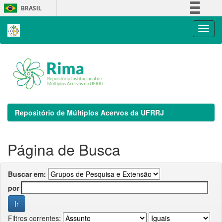
Skip
BRASIL
navigation
Simplifique!
Comunica BR
Participe
Acesso à informação
Legislação
Canais
Repositório de Múltiplos Acervos da UFRRJ
Página de Busca
Buscar em:
por
Filtros correntes: