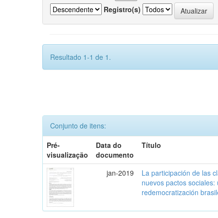
Registro(s)
Resultado 1-1 de 1.
Conjunto de itens:
Pré-
Data do
Título
visualização
documento
jan-2019
La participación de las 
nuevos pactos sociales:
redemocratización brasi