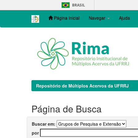
Skip
BRASIL
navigation
Página inicial
Navegar
Ajuda
Repositório de Múltiplos Acervos da UFRRJ
Página de Busca
Buscar em:
por