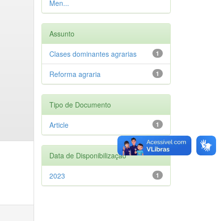
Men...
Assunto
Clases dominantes agrarias
1
Reforma agraria
1
Tipo de Documento
Article
1
Data de Disponibilização
2023
1