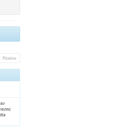
Póximo
nso
nezes;
tta