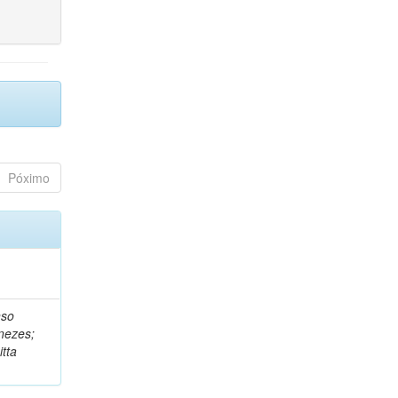
Póximo
nso
nezes;
tta