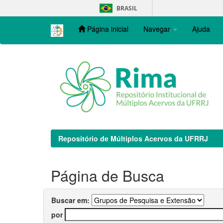
Skip
BRASIL
navigation
Página inicial
Navegar
Ajuda
Repositório de Múltiplos Acervos da UFRRJ
Página de Busca
Buscar em:
por