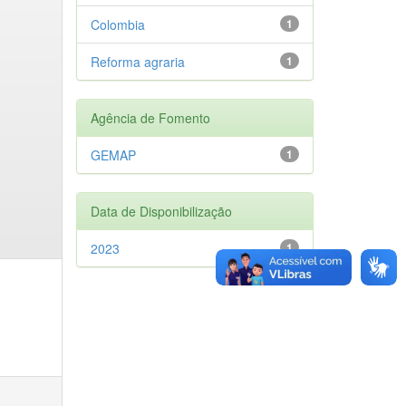
Colombia
1
Reforma agraria
1
Agência de Fomento
GEMAP
1
Data de Disponibilização
2023
1