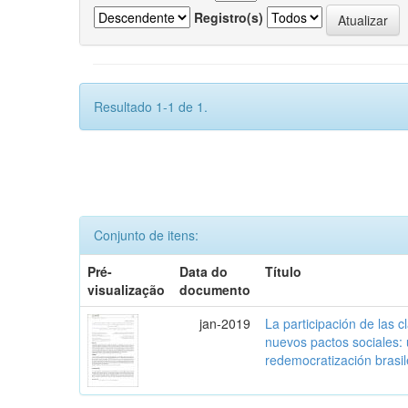
Registro(s)
Resultado 1-1 de 1.
Conjunto de itens:
Pré-
Data do
Título
visualização
documento
jan-2019
La participación de las 
nuevos pactos sociales:
redemocratización brasi