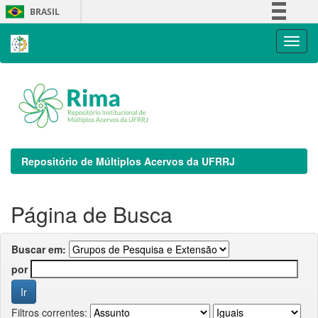
Skip
BRASIL
navigation
Simplifique!
Comunica BR
Participe
Acesso à informação
Legislação
Canais
Repositório de Múltiplos Acervos da UFRRJ
Página de Busca
Buscar em:
por
Filtros correntes: