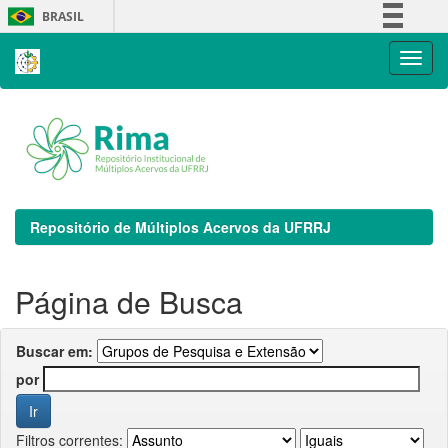
Skip
BRASIL
navigation
Simplifique!
Comunica BR
Participe
Acesso à informação
Legislação
Canais
Repositório de Múltiplos Acervos da UFRRJ
Página de Busca
Buscar em:
por
Filtros correntes: