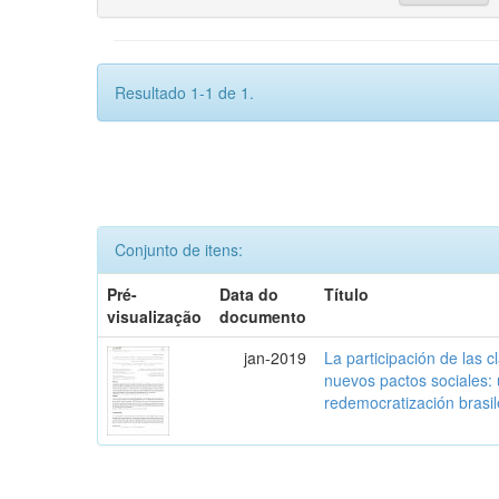
Resultado 1-1 de 1.
Conjunto de itens:
Pré-
Data do
Título
visualização
documento
jan-2019
La participación de las 
nuevos pactos sociales:
redemocratización brasi