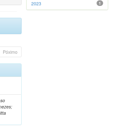
2023
1
Póximo
nso
nezes;
tta