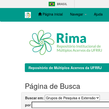
Skip
BRASIL
navigation
Página inicial
Navegar
Ajuda
Repositório de Múltiplos Acervos da UFRRJ
Página de Busca
Buscar em:
por