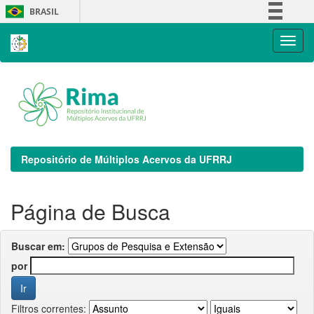
Skip
BRASIL
navigation
Simplifique!
Comunica BR
Participe
Acesso à informação
Legislação
Canais
Repositório de Múltiplos Acervos da UFRRJ
Página de Busca
Buscar em:
por
Filtros correntes: