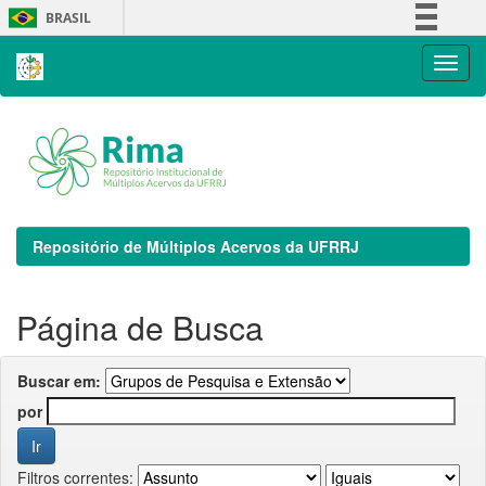
Skip
BRASIL
navigation
Simplifique!
Comunica BR
Participe
Acesso à informação
Legislação
Canais
Repositório de Múltiplos Acervos da UFRRJ
Página de Busca
Buscar em:
por
Filtros correntes: