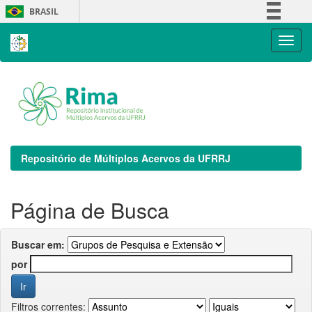
Skip
BRASIL
navigation
Simplifique!
Comunica BR
Participe
Acesso à informação
Legislação
Canais
Repositório de Múltiplos Acervos da UFRRJ
Página de Busca
Buscar em:
por
Filtros correntes: