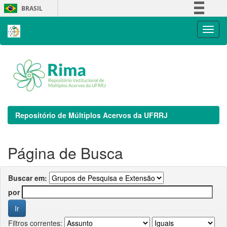
Skip
BRASIL
navigation
Simplifique!
Comunica BR
Participe
Acesso à informação
Legislação
Canais
Repositório de Múltiplos Acervos da UFRRJ
Página de Busca
Buscar em:
por
Filtros correntes: