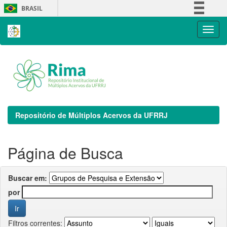
Skip
BRASIL
navigation
Simplifique!
Comunica BR
Participe
Acesso à informação
Legislação
Canais
Repositório de Múltiplos Acervos da UFRRJ
Página de Busca
Buscar em:
por
Filtros correntes: