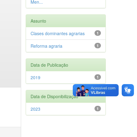
Men...
Assunto
Clases dominantes agrarias
1
Reforma agraria
1
Data de Publicação
2019
1
Data de Disponibilização
2023
1