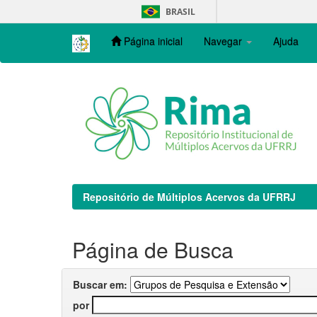
Skip
BRASIL
navigation
Página inicial
Navegar
Ajuda
Repositório de Múltiplos Acervos da UFRRJ
Página de Busca
Buscar em:
por