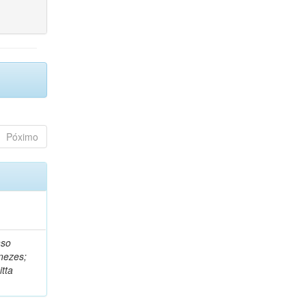
Póximo
nso
nezes;
tta