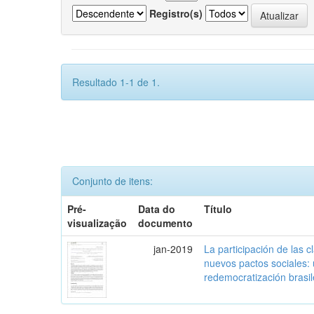
Registro(s)
Resultado 1-1 de 1.
Conjunto de itens:
Pré-
Data do
Título
visualização
documento
jan-2019
La participación de las 
nuevos pactos sociales:
redemocratización brasi