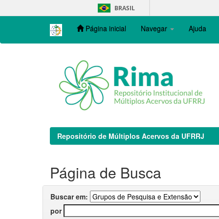
Skip
BRASIL
navigation
Página inicial
Navegar
Ajuda
Repositório de Múltiplos Acervos da UFRRJ
Página de Busca
Buscar em:
por