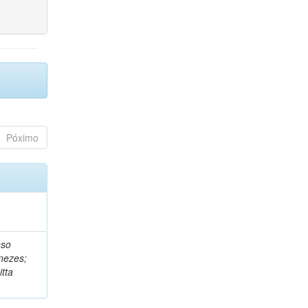
Póximo
nso
nezes;
tta