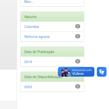
Men...
Assunto
Colombia
1
Reforma agraria
1
Data de Publicação
2019
1
Data de Disponibilização
2023
1