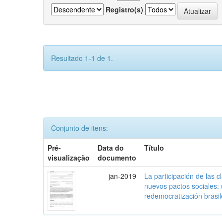
Registro(s)
Resultado 1-1 de 1.
Conjunto de itens:
Pré-
Data do
Título
visualização
documento
jan-2019
La participación de las 
nuevos pactos sociales:
redemocratización brasi