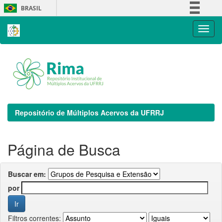
Skip
BRASIL
navigation
Simplifique!
Comunica BR
Participe
Acesso à informação
Legislação
Canais
Repositório de Múltiplos Acervos da UFRRJ
Página de Busca
Buscar em:
por
Filtros correntes: