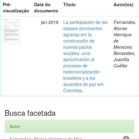
Pré-
Data do
Título
Autor(es)
visualização
documento
jan-2019
La participación de las
Fernandes,
classes dominantes
Afonso
agrarias em la
Henrique
construcción de
de
nuevos pactos
Menezes;
sociales: uma
Benavides,
aproximación al
Juanitta
processo de
Cuéllar
redemocratización
brasileira y a los
acuerdos de paz em
Colombia.
Busca facetada
Autor
Fernandes, Afonso Henrique de Men...
1