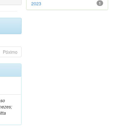
2023
1
Póximo
nso
nezes;
tta