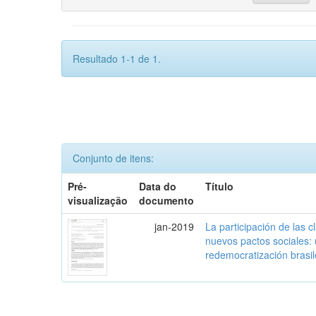
Resultado 1-1 de 1.
Conjunto de itens:
Pré-
Data do
Título
visualização
documento
jan-2019
La participación de las 
nuevos pactos sociales:
redemocratización brasi