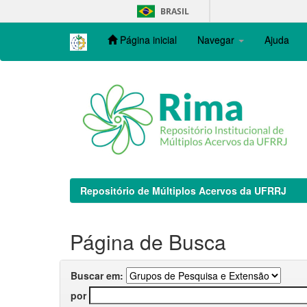
Skip
BRASIL
navigation
Página inicial
Navegar
Ajuda
Repositório de Múltiplos Acervos da UFRRJ
Página de Busca
Buscar em:
por