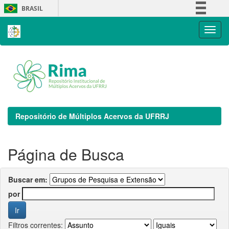
Skip
BRASIL
navigation
Simplifique!
Comunica BR
Participe
Acesso à informação
Legislação
Canais
Repositório de Múltiplos Acervos da UFRRJ
Página de Busca
Buscar em:
por
Filtros correntes: