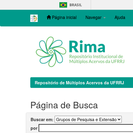
Skip
BRASIL
navigation
Página inicial
Navegar
Ajuda
Repositório de Múltiplos Acervos da UFRRJ
Página de Busca
Buscar em:
por