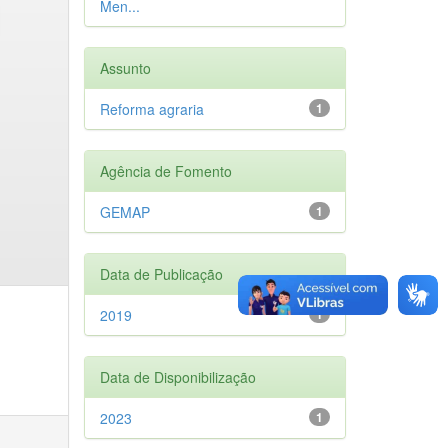
Men...
Assunto
Reforma agraria
1
Agência de Fomento
GEMAP
1
Data de Publicação
2019
1
Data de Disponibilização
2023
1