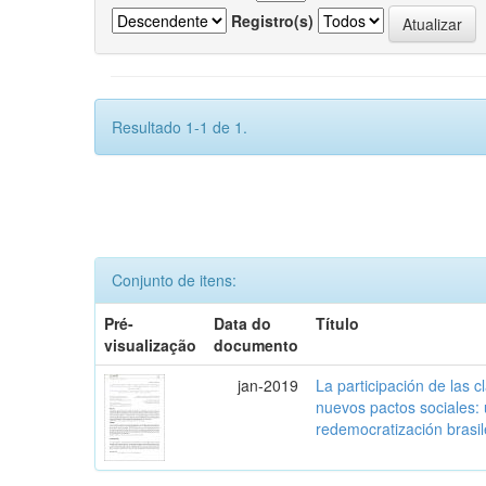
Registro(s)
Resultado 1-1 de 1.
Conjunto de itens:
Pré-
Data do
Título
visualização
documento
jan-2019
La participación de las 
nuevos pactos sociales:
redemocratización brasi