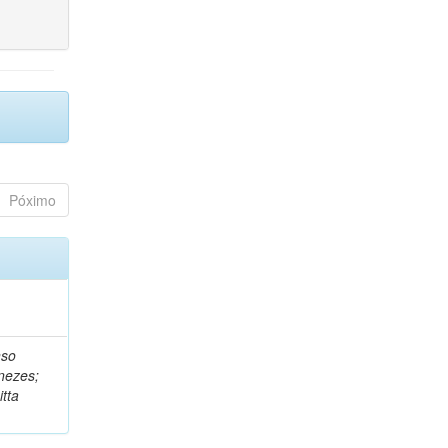
Póximo
nso
nezes;
tta