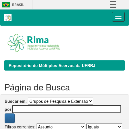
Skip
BRASIL
navigation
Simplifique!
Comunica BR
Participe
Acesso à informação
Legislação
Canais
Repositório de Múltiplos Acervos da UFRRJ
Página de Busca
Buscar em:
por
Filtros correntes: