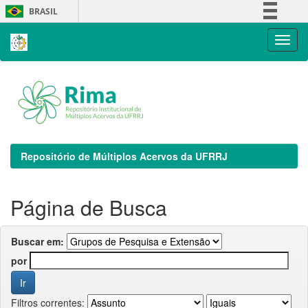
Skip
BRASIL
navigation
Simplifique!
Comunica BR
Participe
Acesso à informação
Legislação
Canais
Repositório de Múltiplos Acervos da UFRRJ
Página de Busca
Buscar em:
por
Filtros correntes: