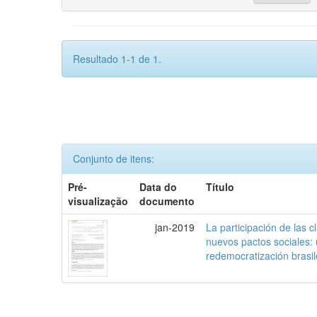
Resultado 1-1 de 1.
Conjunto de itens:
Pré-
Data do
Título
visualização
documento
jan-2019
La participación de las 
nuevos pactos sociales:
redemocratización brasi