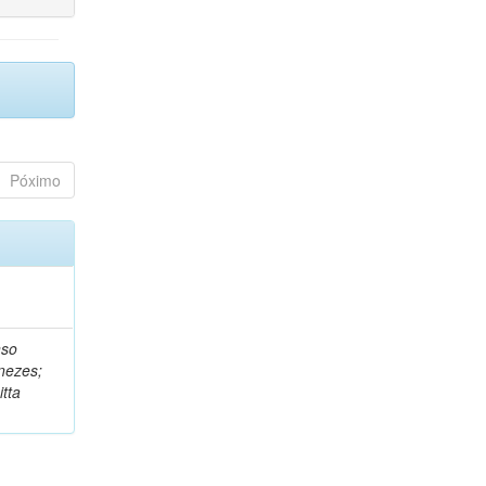
Póximo
nso
nezes;
tta