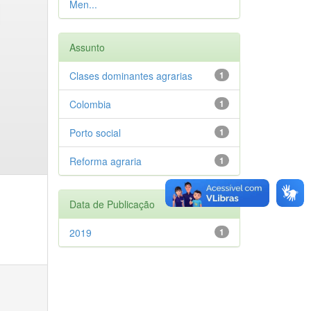
Men...
Assunto
Clases dominantes agrarias
1
Colombia
1
Porto social
1
Reforma agraria
1
Data de Publicação
2019
1