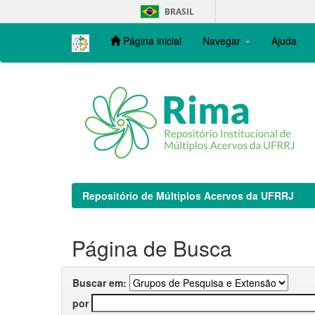
Skip
BRASIL
navigation
Página inicial
Navegar
Ajuda
Repositório de Múltiplos Acervos da UFRRJ
Página de Busca
Buscar em:
por