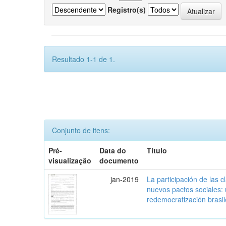
Registro(s)
Resultado 1-1 de 1.
Conjunto de itens:
Pré-
Data do
Título
visualização
documento
jan-2019
La participación de las 
nuevos pactos sociales:
redemocratización brasi