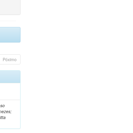
Póximo
nso
nezes;
tta