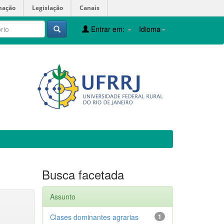
mação
Legislação
Canais
Entrar em:
Idioma
Busca facetada
Assunto
Clases dominantes agrarias
1