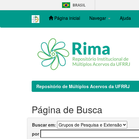
Skip
BRASIL
navigation
Página inicial
Navegar
Ajuda
Repositório de Múltiplos Acervos da UFRRJ
Página de Busca
Buscar em:
por