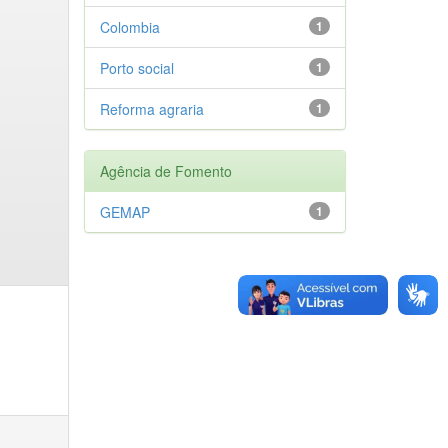
Colombia
1
Porto social
1
Reforma agraria
1
Agência de Fomento
GEMAP
1