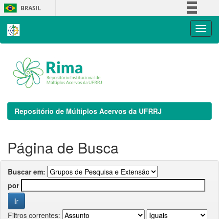
Skip
BRASIL
navigation
Simplifique!
Comunica BR
Participe
Acesso à informação
Legislação
Canais
Repositório de Múltiplos Acervos da UFRRJ
Página de Busca
Buscar em:
por
Filtros correntes: