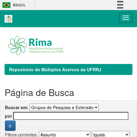
Skip
BRASIL
navigation
Simplifique!
Comunica BR
Participe
Acesso à informação
Legislação
Canais
Repositório de Múltiplos Acervos da UFRRJ
Página de Busca
Buscar em:
por
Filtros correntes: