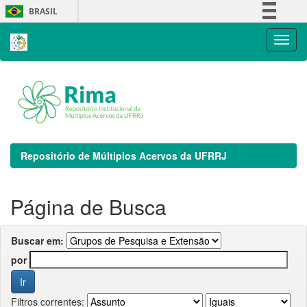
Skip
BRASIL
navigation
Simplifique!
Comunica BR
Participe
Acesso à informação
Legislação
Canais
Repositório de Múltiplos Acervos da UFRRJ
Página de Busca
Buscar em:
por
Filtros correntes: