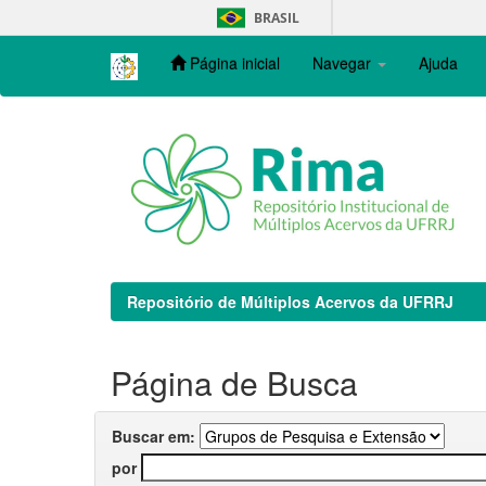
Skip
BRASIL
navigation
Página inicial
Navegar
Ajuda
Repositório de Múltiplos Acervos da UFRRJ
Página de Busca
Buscar em:
por