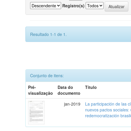
Registro(s)
Resultado 1-1 de 1.
Conjunto de itens:
Pré-
Data do
Título
visualização
documento
jan-2019
La participación de las 
nuevos pactos sociales:
redemocratización brasi