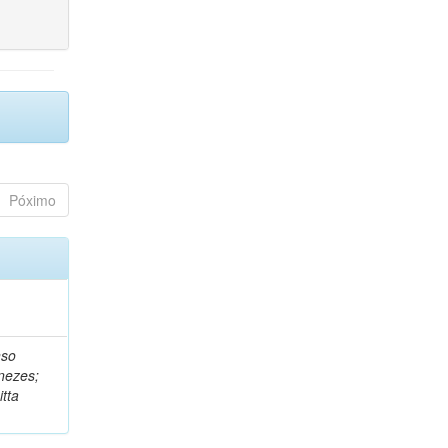
Póximo
nso
nezes;
tta