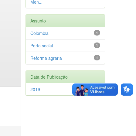
Men...
Assunto
Colombia
1
Porto social
1
Reforma agraria
1
Data de Publicação
2019
1