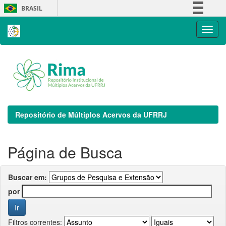
Skip
BRASIL
navigation
Simplifique!
Comunica BR
Participe
Acesso à informação
Legislação
Canais
Repositório de Múltiplos Acervos da UFRRJ
Página de Busca
Buscar em:
por
Filtros correntes: