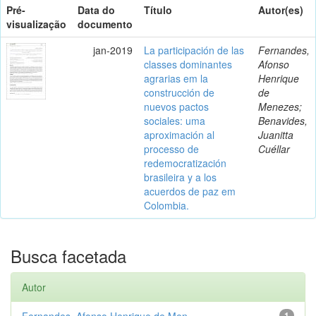
Pré-
Data do
Título
Autor(es)
visualização
documento
jan-2019
La participación de las
Fernandes,
classes dominantes
Afonso
agrarias em la
Henrique
construcción de
de
nuevos pactos
Menezes;
sociales: uma
Benavides,
aproximación al
Juanitta
processo de
Cuéllar
redemocratización
brasileira y a los
acuerdos de paz em
Colombia.
Busca facetada
Autor
Fernandes, Afonso Henrique de Men...
1