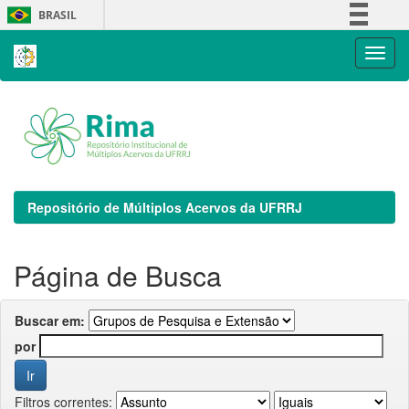
Skip
BRASIL
navigation
Simplifique!
Comunica BR
Participe
Acesso à informação
Legislação
Canais
Repositório de Múltiplos Acervos da UFRRJ
Página de Busca
Buscar em:
por
Filtros correntes: