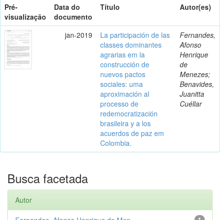
Pré-
Data do
Título
Autor(es)
visualização
documento
jan-2019
La participación de las
Fernandes,
classes dominantes
Afonso
agrarias em la
Henrique
construcción de
de
nuevos pactos
Menezes;
sociales: uma
Benavides,
aproximación al
Juanitta
processo de
Cuéllar
redemocratización
brasileira y a los
acuerdos de paz em
Colombia.
Busca facetada
Autor
Fernandes, Afonso Henrique de Men...
1