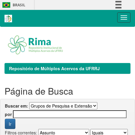
Skip
BRASIL
navigation
Simplifique!
Comunica BR
Participe
Acesso à informação
Legislação
Canais
Repositório de Múltiplos Acervos da UFRRJ
Página de Busca
Buscar em:
por
Filtros correntes: