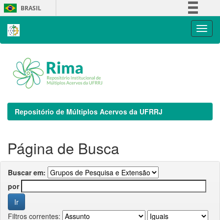
Skip
BRASIL
navigation
Simplifique!
Comunica BR
Participe
Acesso à informação
Legislação
Canais
Repositório de Múltiplos Acervos da UFRRJ
Página de Busca
Buscar em:
por
Filtros correntes: