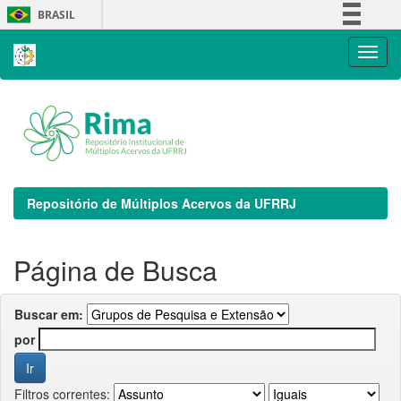
Skip
BRASIL
navigation
Simplifique!
Comunica BR
Participe
Acesso à informação
Legislação
Canais
Repositório de Múltiplos Acervos da UFRRJ
Página de Busca
Buscar em:
por
Filtros correntes: