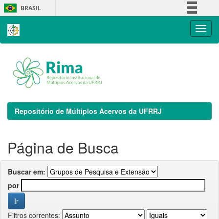
Skip
BRASIL
navigation
Simplifique!
Comunica BR
Participe
Acesso à informação
Legislação
Canais
Repositório de Múltiplos Acervos da UFRRJ
Página de Busca
Buscar em:
por
Filtros correntes: