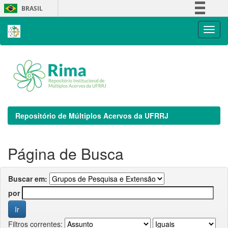
Skip
BRASIL
navigation
Simplifique!
Comunica BR
Participe
Acesso à informação
Legislação
Canais
Repositório de Múltiplos Acervos da UFRRJ
Página de Busca
Buscar em:
por
Filtros correntes: