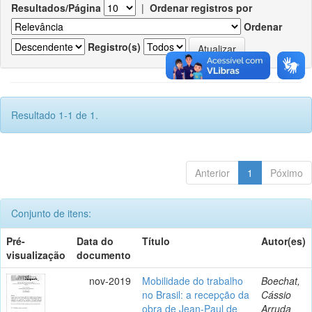
Resultados/Página
|
Ordenar registros por
Ordenar
Registro(s)
Resultado 1-1 de 1.
Anterior
1
Póximo
Conjunto de itens:
Pré-
Data do
Título
Autor(es)
visualização
documento
nov-2019
Mobilidade do trabalho
Boechat,
no Brasil: a recepção da
Cássio
obra de Jean-Paul de
Arruda