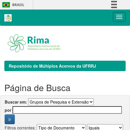
Skip
BRASIL
navigation
Simplifique!
Comunica BR
Participe
Acesso à informação
Legislação
Canais
Repositório de Múltiplos Acervos da UFRRJ
Página de Busca
Buscar em:
por
Filtros correntes: