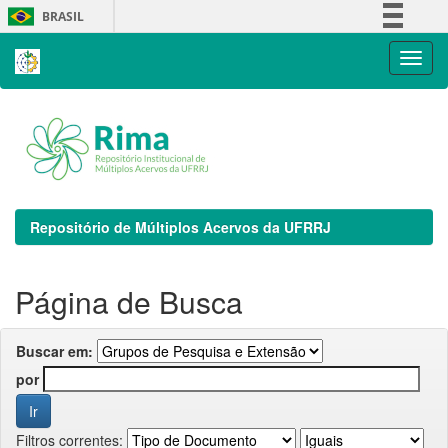
Skip
BRASIL
navigation
Simplifique!
Comunica BR
Participe
Acesso à informação
Legislação
Canais
Repositório de Múltiplos Acervos da UFRRJ
Página de Busca
Buscar em:
por
Filtros correntes: