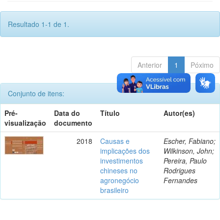
Resultado 1-1 de 1.
Anterior
1
Póximo
Conjunto de itens:
Pré-
Data do
Título
Autor(es)
visualização
documento
2018
Causas e
Escher, Fabiano;
implicações dos
Wilkinson, John;
investimentos
Pereira, Paulo
chineses no
Rodrigues
agronegócio
Fernandes
brasileiro