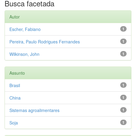
Busca facetada
Autor
Escher, Fabiano
1
Pereira, Paulo Rodrigues Fernandes
1
Wilkinson, John
1
Assunto
Brasil
1
China
1
Sistemas agroalimentares
1
Soja
1