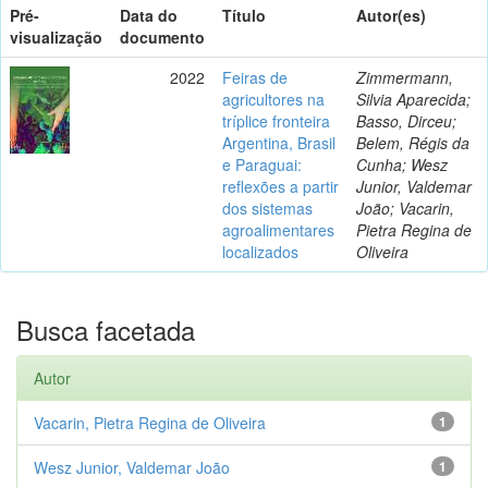
Pré-
Data do
Título
Autor(es)
visualização
documento
2022
Feiras de
Zimmermann,
agricultores na
Silvia Aparecida;
tríplice fronteira
Basso, Dirceu;
Argentina, Brasil
Belem, Régis da
e Paraguai:
Cunha; Wesz
reflexões a partir
Junior, Valdemar
dos sistemas
João; Vacarin,
agroalimentares
Pietra Regina de
localizados
Oliveira
Busca facetada
Autor
Vacarin, Pietra Regina de Oliveira
1
Wesz Junior, Valdemar João
1