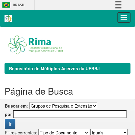
Skip
BRASIL
navigation
Simplifique!
Comunica BR
Participe
Acesso à informação
Legislação
Canais
Repositório de Múltiplos Acervos da UFRRJ
Página de Busca
Buscar em:
por
Filtros correntes: