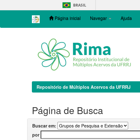
Skip
BRASIL
navigation
Página inicial
Navegar
Ajuda
Repositório de Múltiplos Acervos da UFRRJ
Página de Busca
Buscar em:
por