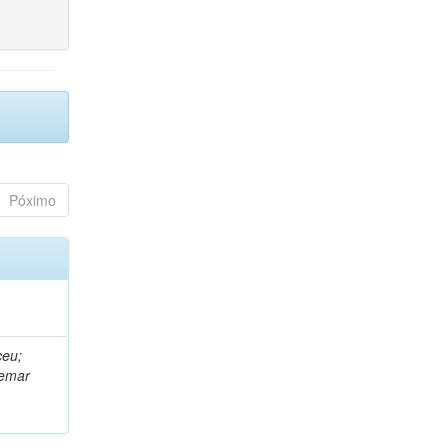
Póximo
ceu;
demar