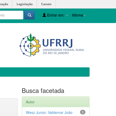
mação
Legislação
Canais
Entrar em:
Idioma
Busca facetada
Autor
Wesz Junior, Valdemar João
1