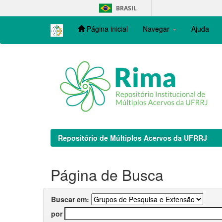
Skip
BRASIL
navigation
Página inicial
Navegar
Ajuda
Repositório de Múltiplos Acervos da UFRRJ
Página de Busca
Buscar em:
por