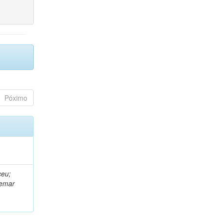
Póximo
ceu;
demar