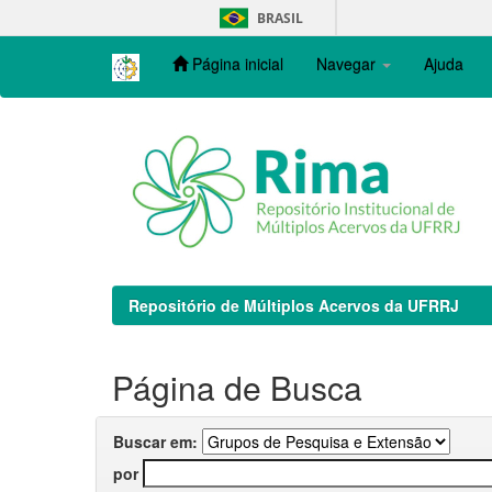
Skip
BRASIL
navigation
Página inicial
Navegar
Ajuda
Repositório de Múltiplos Acervos da UFRRJ
Página de Busca
Buscar em:
por