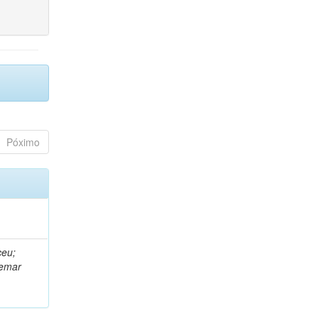
Póximo
ceu;
demar