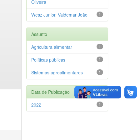
Oliveira
Wesz Junior, Valdemar João
1
Assunto
Agricultura alimentar
1
Políticas públicas
1
Sistemas agroalimentares
1
Data de Publicação
2022
1