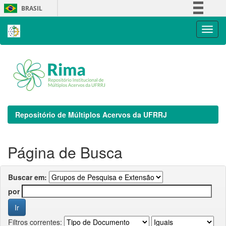
Skip
BRASIL
navigation
Simplifique!
Comunica BR
Participe
Acesso à informação
Legislação
Canais
Repositório de Múltiplos Acervos da UFRRJ
Página de Busca
Buscar em:
por
Filtros correntes: