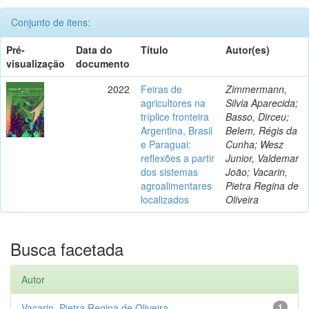
Conjunto de itens:
Pré-
Data do
Título
Autor(es)
visualização
documento
2022
Feiras de
Zimmermann,
agricultores na
Silvia Aparecida;
tríplice fronteira
Basso, Dirceu;
Argentina, Brasil
Belem, Régis da
e Paraguai:
Cunha; Wesz
reflexões a partir
Junior, Valdemar
dos sistemas
João; Vacarin,
agroalimentares
Pietra Regina de
localizados
Oliveira
Busca facetada
Autor
Vacarin, Pietra Regina de Oliveira
1