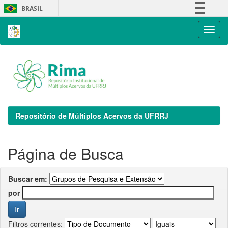
Skip
BRASIL
navigation
Simplifique!
Comunica BR
Participe
Acesso à informação
Legislação
Canais
Repositório de Múltiplos Acervos da UFRRJ
Página de Busca
Buscar em:
por
Filtros correntes: