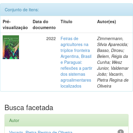
Conjunto de itens:
Pré-
Data do
Título
Autor(es)
visualização
documento
2022
Feiras de
Zimmermann,
agricultores na
Silvia Aparecida;
tríplice fronteira
Basso, Dirceu;
Argentina, Brasil
Belem, Régis da
e Paraguai:
Cunha; Wesz
reflexões a partir
Junior, Valdemar
dos sistemas
João; Vacarin,
agroalimentares
Pietra Regina de
localizados
Oliveira
Busca facetada
Autor
Vacarin, Pietra Regina de Oliveira
1