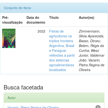
Conjunto de itens:
Pré-
Data do
Título
Autor(es)
visualização
documento
2022
Feiras de
Zimmermann,
agricultores na
Silvia Aparecida;
tríplice fronteira
Basso, Dirceu;
Argentina, Brasil
Belem, Régis da
e Paraguai:
Cunha; Wesz
reflexões a partir
Junior, Valdemar
dos sistemas
João; Vacarin,
agroalimentares
Pietra Regina de
localizados
Oliveira
Busca facetada
Autor
Vacarin, Pietra Regina de Oliveira
1