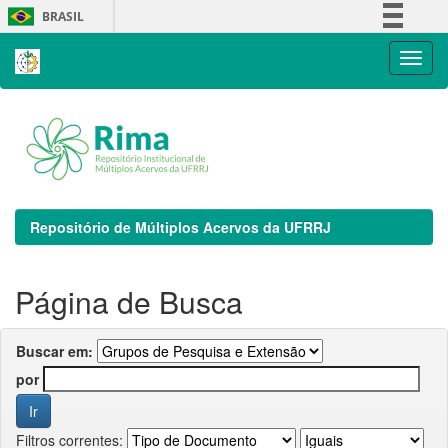
Skip
BRASIL
navigation
Simplifique!
Comunica BR
Participe
Acesso à informação
Legislação
Canais
Repositório de Múltiplos Acervos da UFRRJ
Página de Busca
Buscar em:
por
Filtros correntes: